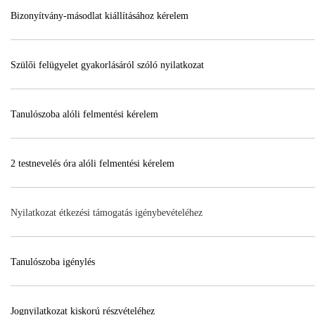
Bizonyítvány-másodlat kiállításához kérelem
Szülői felügyelet gyakorlásáról szóló nyilatkozat
Tanulószoba alóli felmentési kérelem
2 testnevelés óra alóli felmentési kérelem
Nyilatkozat étkezési támogatás igénybevételéhez
Tanulószoba igénylés
Jognyilatkozat kiskorú részvételéhez