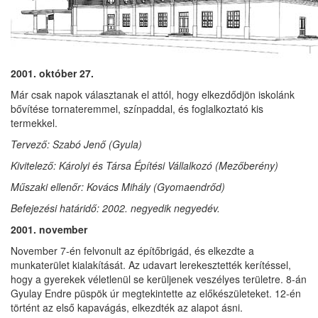
2001. október 27.
Már csak napok választanak el attól, hogy elkezdődjön iskolánk
bővítése tornateremmel, színpaddal, és foglalkoztató kis
termekkel.
Tervező: Szabó Jenő (Gyula)
Kivitelező: Károlyi és Társa Építési Vállalkozó (Mezőberény)
Műszaki ellenőr: Kovács Mihály (Gyomaendrőd)
Befejezési határidő: 2002. negyedik negyedév.
2001. november
November 7-én felvonult az építőbrigád, és elkezdte a
munkaterület kialakítását. Az udavart lerekesztették kerítéssel,
hogy a gyerekek véletlenül se kerüljenek veszélyes területre. 8-án
Gyulay Endre püspök úr megtekintette az előkészületeket. 12-én
történt az első kapavágás, elkezdték az alapot ásni.