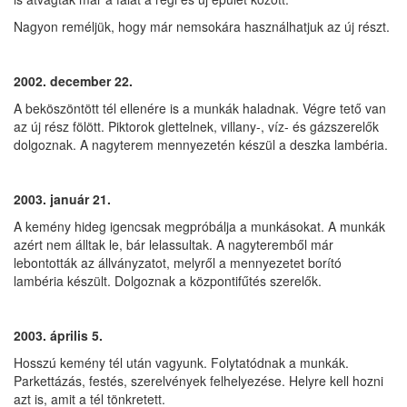
Nagyon reméljük, hogy már nemsokára használhatjuk az új részt.
2002. december 22.
A beköszöntött tél ellenére is a munkák haladnak. Végre tető van
az új rész fölött. Piktorok glettelnek, villany-, víz- és gázszerelők
dolgoznak. A nagyterem mennyezetén készül a deszka lambéria.
2003. január 21.
A kemény hideg igencsak megpróbálja a munkásokat. A munkák
azért nem álltak le, bár lelassultak. A nagyteremből már
lebontották az állványzatot, melyről a mennyezetet borító
lambéria készült. Dolgoznak a központifűtés szerelők.
2003. április 5.
Hosszú kemény tél után vagyunk. Folytatódnak a munkák.
Parkettázás, festés, szerelvények felhelyezése. Helyre kell hozni
azt is, amit a tél tönkretett.