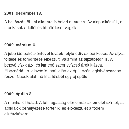
2001. december 18.
A beköszöntött tél ellenére is halad a munka. Az alap elkészült, a
munkások a feltöltés tömörítését végzik.
2002. március 4.
A jobb idő beköszöntével tovább folytatódik az építkezés. Az aljzat
töltése és tömörítése elkészült, valamint az aljzatbeton is. A
bejövő víz- gáz-, és kimenő szennyvízcső árok kiásva.
Elkezdődött a falazás is, ami talán az építkezés leglátványosabb
része. Napok alatt nő ki a földből egy új épület.
2002. április 3.
A munka jól halad. A falmagasság elérte már az emelet szintet, az
áthidalók behelyezése történik, és előkészület a födém
elkészítésére.