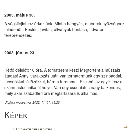
2003. május 30.
A végkifejlethez érkeztünk. Mint a hangyák, emberek nyüzsögnek
mindenütt. Festés, javítás, állványok bontása, udvaron
tereprendezés.
2003. június 23.
Hétfő délelőtt 10 óra. A tornaterem kész! Megtörtént a műszaki
átadás! Annyi várakozás után van tornatermünk egy szinpaddal,
mosdókkal, öltözőkkel, három teremmel. Ezekből az egyik lesz a
számítástechnika új helye. Van egy csodálatos nagy balkonunk,
mely akár szabadtéri óra megtartására is alkalmas.
Utoljára módosítva: 2022. 11. 01. 13:26
Képek
Tornaterem építés