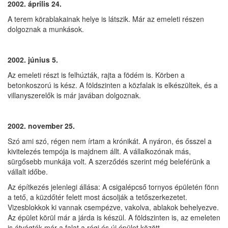
2002. április 24.
A terem körablakainak helye is látszik. Már az emeleti részen
dolgoznak a munkások.
2002. június 5.
Az emeleti részt is felhúzták, rajta a födém is. Körben a
betonkoszorú is kész. A földszinten a közfalak is elkészültek, és a
villanyszerelők is már javában dolgoznak.
2002. november 25.
Szó ami szó, régen nem írtam a krónikát. A nyáron, és ősszel a
kivitelezés tempója is majdnem állt. A vállalkozónak más,
sürgősebb munkája volt. A szerződés szerint még beleférünk a
vállalt időbe.
Az építkezés jelenlegi állása: A csigalépcső tornyos épületén fönn
a tető, a küzdőtér felett most ácsolják a tetőszerkezetet.
Vizesblokkok ki vannak csempézve, vakolva, ablakok behelyezve.
Az épület körül már a járda is készül. A földszinten is, az emeleten
is átvágták már a falat a régi és új épület között.