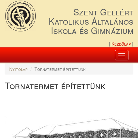
Szent Gellért
Katolikus Általános
Iskola és Gimnázium
Kezdőlap
Toggle
navigati
Nyitólap
Tornatermet építettünk
Tornatermet építettünk