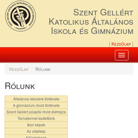
Szent Gellért
Katolikus Általános
Iskola és Gimnázium
Kezdőlap
Toggle
navigati
Kezdőlap
Rólunk
Rólunk
Általános iskolánk története
A gimnázium rövid története
Szent Gellért püspök rövid életrajza
Tornatermet építettünk
Ikon képek
Az oltárkép
Kitüntetések