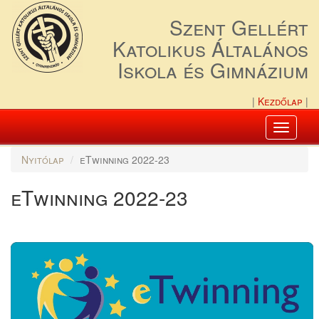
Szent Gellért
Katolikus Általános
Iskola és Gimnázium
Kezdőlap
Toggle
navigati
Nyitólap
eTwinning 2022-23
eTwinning 2022-23