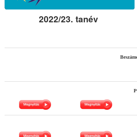
2022/23. tanév
Beszámo
P